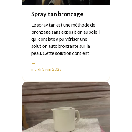
Spray tan bronzage
Le spray tan est une méthode de
bronzage sans exposition au soleil,
qui consiste à pulvériser une
solution autobronzante sur la
peau. Cette solution contient
généralement de la DHA
—
(dihydroxyacétone), un actif qui
mardi 3 juin 2025
réagit avec les acides aminés de la
peau pour lui donner un teint
✔️ Alternative sans danger aux UV
✔️ Teinte modulable selon les
préférences
Durée et entretien :
⏳ Tient environ 5 à 10 jours selon