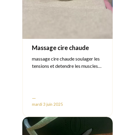
l’entretien
💦 Exfoliation avant application
pour un bronzage homogène
🚿 Éviter l’eau et la transpiration
pendant les premières heures
Massage cire chaude
massage cire chaude soulager les
tensions et detendre les muscles
massage doux agréable detente
—
mardi 3 juin 2025