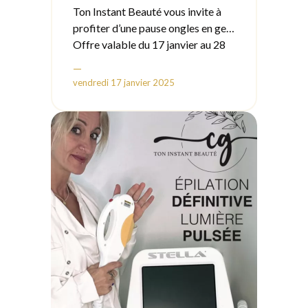
Ton Instant Beauté vous invite à
profiter d’une pause ongles en gel
au tarif exceptionnel de 30 € !
Offre valable du 17 janvier au 28
février 2025.
—
vendredi 17 janvier 2025
📍 Nouvelle adresse à partir du 4
février :
100, rue du Docteur Antoine,
France
Nous avons hâte de vous accueillir
dans notre nouvel espace !
Prenez rendez-vous dès
maintenant.
Cela convient-il ?